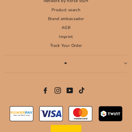
Network by horse stuff
Product search
Brand ambassador
AGB
Imprint
Track Your Order
❤
NEWSLETTER
SUBSCRIPTION
Facebook
Instagram
YouTube
Vimeo