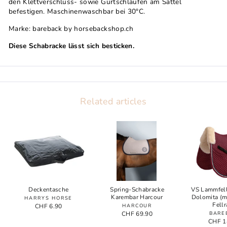
den Klettverschluss- sowie Gurtschlaufen am Sattel
befestigen. Maschinenwaschbar bei 30°C.
Marke: bareback by horsebackshop.ch
Diese Schabracke lässt sich besticken.
Related articles
Deckentasche
Spring-Schabracke
VS Lammfel
Karembar Harcour
Dolomita (m
HARRYS HORSE
Fell
CHF 6.90
HARCOUR
CHF 69.90
BARE
CHF 1