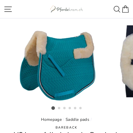
Directly
Page navigation
Sear
S
to
the
content
Homepage
/
Saddle pads
/
BAREBACK