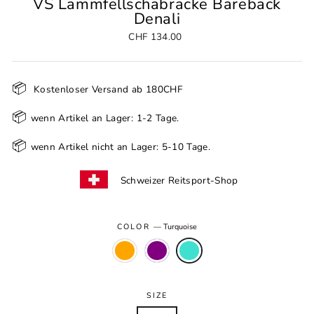
VS Lammfellschabracke Bareback
Denali
Normal
CHF 134.00
price
📦
Kostenloser Versand ab 180CHF
📦
wenn Artikel an Lager: 1-2 Tage.
📦
wenn Artikel nicht an Lager: 5-10 Tage.
Schweizer Reitsport-Shop
COLOR
—
Turquoise
SIZE