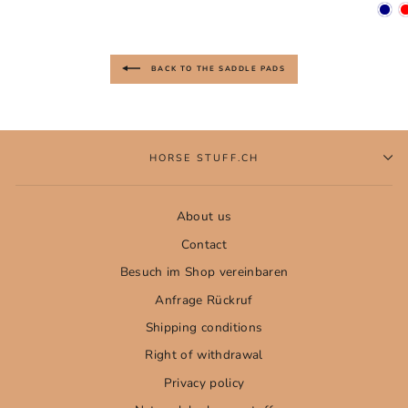
BACK TO THE SADDLE PADS
HORSE STUFF.CH
About us
Contact
Besuch im Shop vereinbaren
Anfrage Rückruf
Shipping conditions
Right of withdrawal
Privacy policy